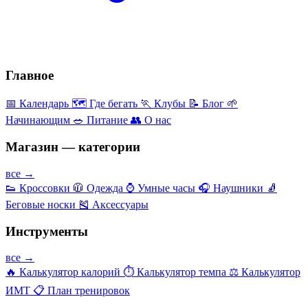
Главное
📅
Календарь
🗺️
Где бегать
🏃
Клубы
📝
Блог
🌱
Начинающим
🥗
Питание
👥
О нас
Магазин — категории
все →
👟
Кроссовки
🧥
Одежда
⌚
Умные часы
🎧
Наушники
🧦
Беговые носки
🎽
Аксессуары
Инструменты
все →
🔥
Калькулятор калорий
⏱️
Калькулятор темпа
⚖️
Калькулятор
ИМТ
📋
План тренировок