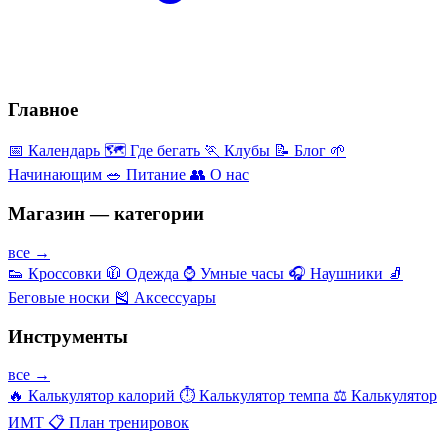
Главное
📅
Календарь
🗺️
Где бегать
🏃
Клубы
📝
Блог
🌱
Начинающим
🥗
Питание
👥
О нас
Магазин — категории
все →
👟
Кроссовки
🧥
Одежда
⌚
Умные часы
🎧
Наушники
🧦
Беговые носки
🎽
Аксессуары
Инструменты
все →
🔥
Калькулятор калорий
⏱️
Калькулятор темпа
⚖️
Калькулятор
ИМТ
📋
План тренировок