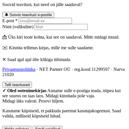
Soovid teavitust, kui need on jälle saadaval?
🔔 Soovin teavitust e-postile
E-post *
Nimi (valikuline)
📩 Üks kiri toote kohta, kui see on saadaval. Mitte midagi muud.
✉️ Kinnita tellimus kirjas, mille me sulle saadame.
✕ Saad igal ajal ühe klikiga tühistada.
Privaatsuspoliitika
· NET Partner OÜ · reg.kood 11299597 · Narva
21020
Telli teavitused
✓ Oled ootenimekirjas
Anname sulle e-postiga teada, niipea kui
see suurus on taas laos. Midagi kinnitada pole vaja.
Midagi läks valesti. Proovi hiljem.
Kasutame küpsiseid, et pakkuda paremat kasutajakogemust. Saad
valida, milliseid küpsiseid lubad.
Halda eelistusi
Ainult vajalikud
Nõustu kõigiga