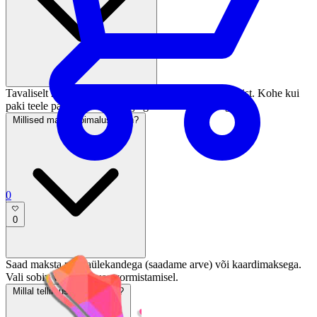
Tavaliselt 2–5 tööpäeva jooksul pärast makse laekumist. Kohe kui
paki teele paneme, saadame jälgimiskoodi e-postiga.
Millised maksevõimalused on?
0
0
Saad maksta pangaülekandega (saadame arve) või kaardimaksega.
Vali sobiv viis tellimuse vormistamisel.
Millal tellimus saadetakse?