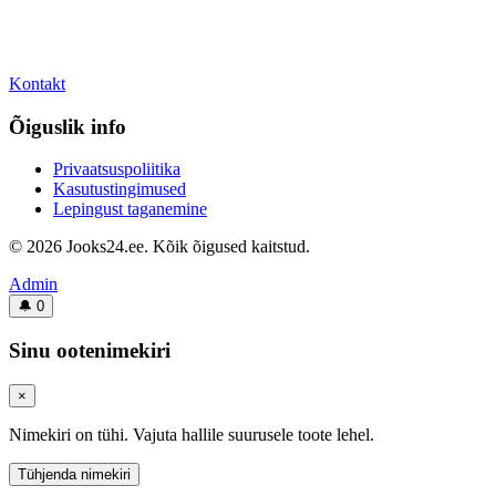
Kontakt
Õiguslik info
Privaatsuspoliitika
Kasutustingimused
Lepingust taganemine
© 2026 Jooks24.ee. Kõik õigused kaitstud.
Admin
🔔
0
Sinu ootenimekiri
×
Nimekiri on tühi. Vajuta hallile suurusele toote lehel.
Tühjenda nimekiri