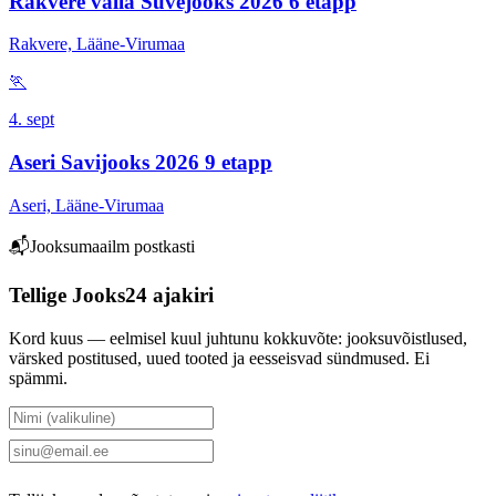
Rakvere valla Suvejooks 2026 6 etapp
Rakvere, Lääne-Virumaa
🏃
4. sept
Aseri Savijooks 2026 9 etapp
Aseri, Lääne-Virumaa
📬
Jooksumaailm postkasti
Tellige Jooks24 ajakiri
Kord kuus — eelmisel kuul juhtunu kokkuvõte: jooksuvõistlused,
värsked postitused, uued tooted ja eesseisvad sündmused. Ei
spämmi.
Tellin uudiskirja