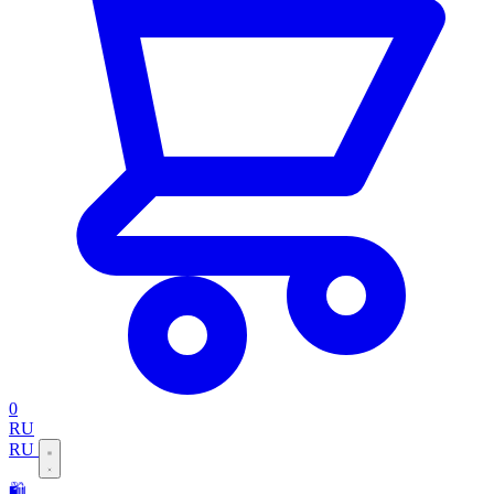
0
RU
RU
🛍️