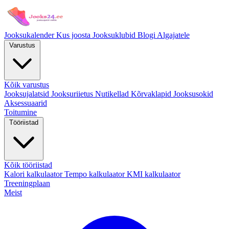
Jooksukalender
Kus joosta
Jooksuklubid
Blogi
Algajatele
Varustus
Kõik varustus
Jooksujalatsid
Jooksuriietus
Nutikellad
Kõrvaklapid
Jooksusokid
Aksessuaarid
Toitumine
Tööriistad
Kõik tööriistad
Kalori kalkulaator
Tempo kalkulaator
KMI kalkulaator
Treeningplaan
Meist