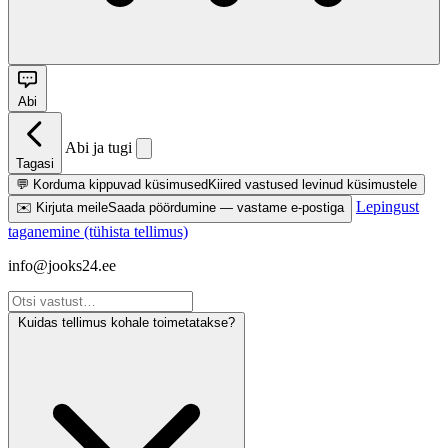
Abi
Abi ja tugi
Tagasi
💬
Korduma kippuvad küsimused
Kiired vastused levinud küsimustele
Lepingust
✉️
Kirjuta meile
Saada pöördumine — vastame e-postiga
taganemine (tühista tellimus)
info@jooks24.ee
Kuidas tellimus kohale toimetatakse?