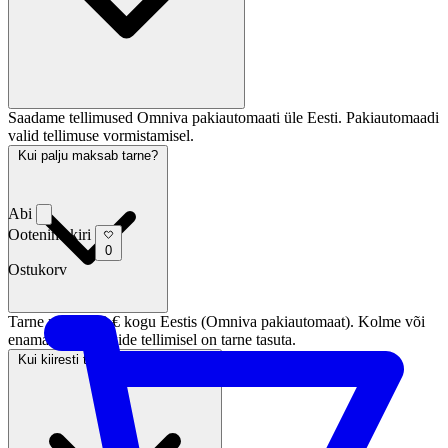
Saadame tellimused Omniva pakiautomaati üle Eesti. Pakiautomaadi
valid tellimuse vormistamisel.
Kui palju maksab tarne?
Abi
Ootenimekiri
0
Ostukorv
Tarne maksab 3 € kogu Eestis (Omniva pakiautomaat). Kolme või
enama paari sokkide tellimisel on tarne tasuta.
Kui kiiresti tellimus kohale jõuab?