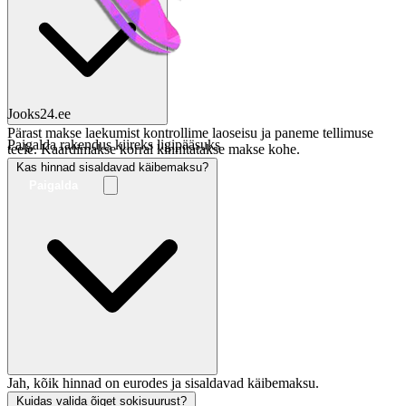
Jooks24.ee
Pärast makse laekumist kontrollime laoseisu ja paneme tellimuse
Paigalda rakendus kiireks ligipääsuks
teele. Kaardimakse korral kinnitatakse makse kohe.
Kas hinnad sisaldavad käibemaksu?
Paigalda
Jah, kõik hinnad on eurodes ja sisaldavad käibemaksu.
Kuidas valida õiget sokisuurust?