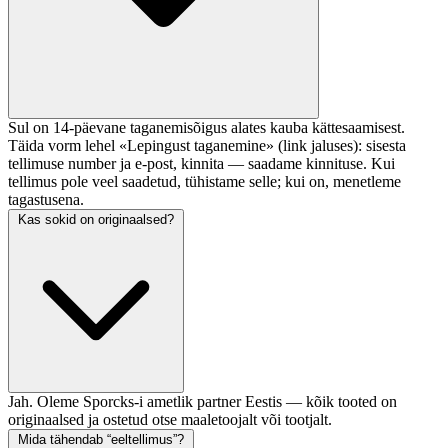
Sul on 14-päevane taganemisõigus alates kauba kättesaamisest.
Täida vorm lehel «Lepingust taganemine» (link jaluses): sisesta
tellimuse number ja e-post, kinnita — saadame kinnituse. Kui
tellimus pole veel saadetud, tühistame selle; kui on, menetleme
tagastusena.
Kas sokid on originaalsed?
Jah. Oleme Sporcks-i ametlik partner Eestis — kõik tooted on
originaalsed ja ostetud otse maaletoojalt või tootjalt.
Mida tähendab “eeltellimus”?