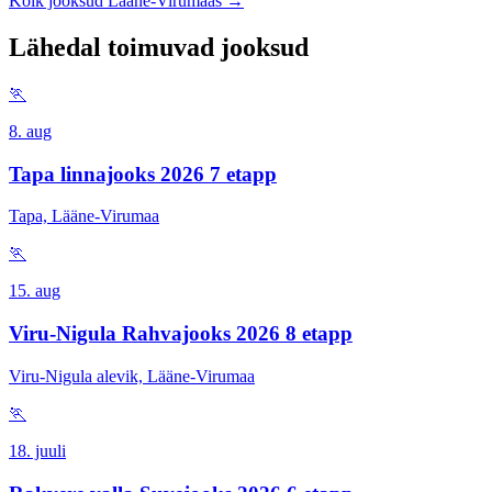
Kõik jooksud Lääne-Virumaas →
Lähedal toimuvad jooksud
🏃
8. aug
Tapa linnajooks 2026 7 etapp
Tapa, Lääne-Virumaa
🏃
15. aug
Viru-Nigula Rahvajooks 2026 8 etapp
Viru-Nigula alevik, Lääne-Virumaa
🏃
18. juuli