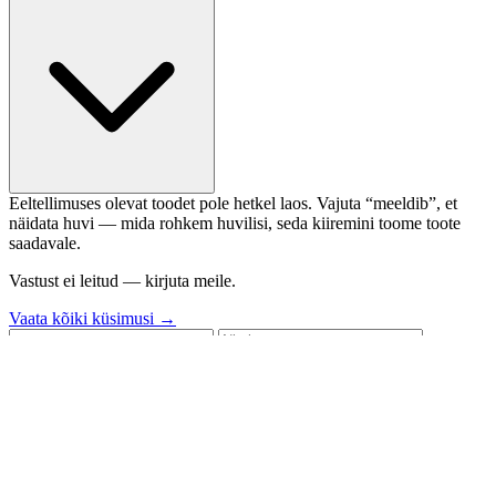
Eeltellimuses olevat toodet pole hetkel laos. Vajuta “meeldib”, et
näidata huvi — mida rohkem huvilisi, seda kiiremini toome toote
saadavale.
Vastust ei leitud — kirjuta meile.
Vaata kõiki küsimusi →
Vaata toodet
Saada
✅