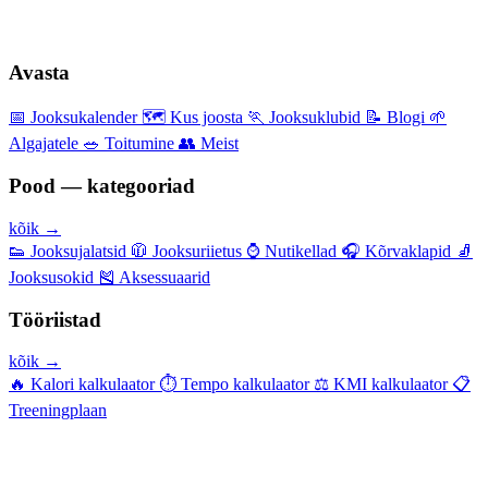
Avasta
📅
Jooksukalender
🗺️
Kus joosta
🏃
Jooksuklubid
📝
Blogi
🌱
Algajatele
🥗
Toitumine
👥
Meist
Pood — kategooriad
kõik →
👟
Jooksujalatsid
🧥
Jooksuriietus
⌚
Nutikellad
🎧
Kõrvaklapid
🧦
Jooksusokid
🎽
Aksessuaarid
Tööriistad
kõik →
🔥
Kalori kalkulaator
⏱️
Tempo kalkulaator
⚖️
KMI kalkulaator
📋
Treeningplaan