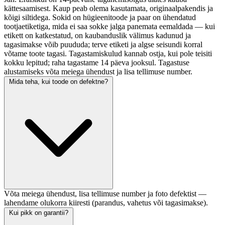
kättesaamisest. Kaup peab olema kasutamata, originaalpakendis ja
kõigi siltidega. Sokid on hügieenitoode ja paar on ühendatud
tootjaetiketiga, mida ei saa sokke jalga panemata eemaldada — kui
etikett on katkestatud, on kaubanduslik välimus kadunud ja
tagasimakse võib puududa; terve etiketi ja algse seisundi korral
võtame toote tagasi. Tagastamiskulud kannab ostja, kui pole teisiti
kokku lepitud; raha tagastame 14 päeva jooksul. Tagastuse
alustamiseks võta meiega ühendust ja lisa tellimuse number.
Mida teha, kui toode on defektne?
Võta meiega ühendust, lisa tellimuse number ja foto defektist —
lahendame olukorra kiiresti (parandus, vahetus või tagasimakse).
Kui pikk on garantii?