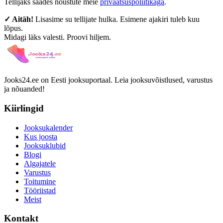
Tellijaks saades nõustute meie
privaatsuspoliitikaga
.
✓ Aitäh!
Lisasime su tellijate hulka. Esimene ajakiri tuleb kuu
lõpus.
Midagi läks valesti. Proovi hiljem.
Jooks24.ee on Eesti jooksuportaal. Leia jooksuvõistlused, varustus
ja nõuanded!
Kiirlingid
Jooksukalender
Kus joosta
Jooksuklubid
Blogi
Algajatele
Varustus
Toitumine
Tööriistad
Meist
Kontakt