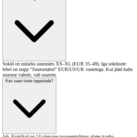
Sokid on uniseks suurustes XS–XL (EUR 35–49). Iga sokitoote
lehel on nupp “Suurustabel” EUR/US/UK vastetega. Kui jääd kahe
suuruse vahele, vali suurem.
Kas saan toote tagastada?
Jah. Eraisikul on 14-päevane taganemisõigus alates kauba