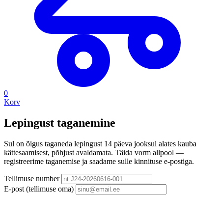
0
Korv
Lepingust taganemine
Sul on õigus taganeda lepingust 14 päeva jooksul alates kauba
kättesaamisest, põhjust avaldamata. Täida vorm allpool —
registreerime taganemise ja saadame sulle kinnituse e-postiga.
Tellimuse number
E-post (tellimuse oma)
Leia tellimus