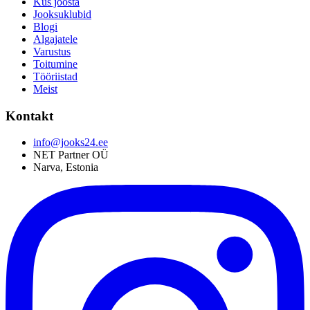
Kus joosta
Jooksuklubid
Blogi
Algajatele
Varustus
Toitumine
Tööriistad
Meist
Kontakt
info@jooks24.ee
NET Partner OÜ
Narva, Estonia