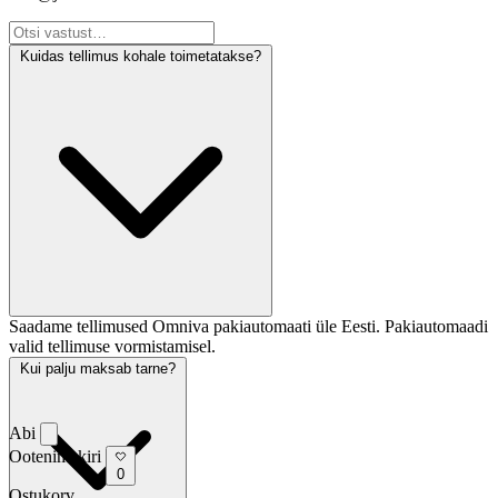
Kuidas tellimus kohale toimetatakse?
Saadame tellimused Omniva pakiautomaati üle Eesti. Pakiautomaadi
valid tellimuse vormistamisel.
Kui palju maksab tarne?
Abi
Ootenimekiri
0
Ostukorv