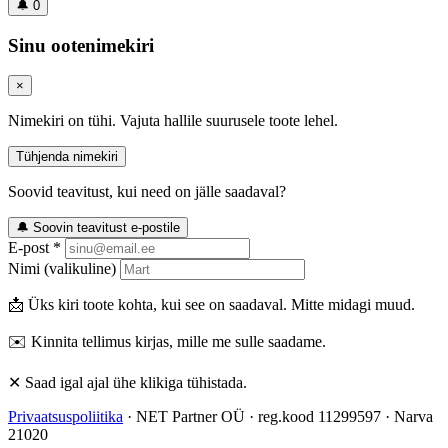
🔔
0
Sinu ootenimekiri
×
Nimekiri on tühi. Vajuta hallile suurusele toote lehel.
Tühjenda nimekiri
Soovid teavitust, kui need on jälle saadaval?
🔔 Soovin teavitust e-postile
E-post *
Nimi (valikuline)
📩 Üks kiri toote kohta, kui see on saadaval. Mitte midagi muud.
✉️ Kinnita tellimus kirjas, mille me sulle saadame.
✕ Saad igal ajal ühe klikiga tühistada.
Privaatsuspoliitika
· NET Partner OÜ · reg.kood 11299597 · Narva
21020