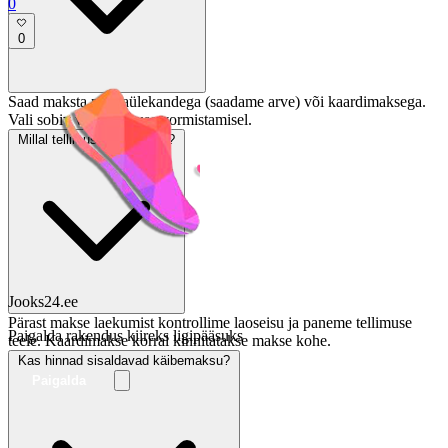
0
0
Saad maksta pangaülekandega (saadame arve) või kaardimaksega.
Vali sobiv viis tellimuse vormistamisel.
Millal tellimus saadetakse?
Jooks24.ee
Pärast makse laekumist kontrollime laoseisu ja paneme tellimuse
Paigalda rakendus kiireks ligipääsuks
teele. Kaardimakse korral kinnitatakse makse kohe.
Kas hinnad sisaldavad käibemaksu?
Paigalda