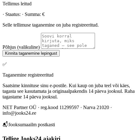
Tellimus leitud
· Staatus:
· Summa:
€
Selle tellimuse taganemine on juba registreeritud.
Põhjus (valikuline)
Kinnita taganemine lepingust
✅
Taganemine registreeritud
Saatsime kinnituse sinu e-postile. Kui kaup on juba teel või käes,
tagasta see kasutamata ja originaalpakendis 14 päeva jooksul. Raha
tagastame 14 päeva jooksul.
NET Partner OÜ · reg.kood 11299597 · Narva 21020 ·
info@jooks24.ee
📬
Jooksumaailm postkasti
Tellige Jooks24 ajakiri