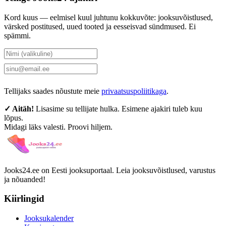
Kord kuus — eelmisel kuul juhtunu kokkuvõte: jooksuvõistlused,
värsked postitused, uued tooted ja eesseisvad sündmused. Ei
spämmi.
Tellin uudiskirja
Tellijaks saades nõustute meie
privaatsuspoliitikaga
.
✓ Aitäh!
Lisasime su tellijate hulka. Esimene ajakiri tuleb kuu
lõpus.
Midagi läks valesti. Proovi hiljem.
Jooks24.ee on Eesti jooksuportaal. Leia jooksuvõistlused, varustus
ja nõuanded!
Kiirlingid
Jooksukalender