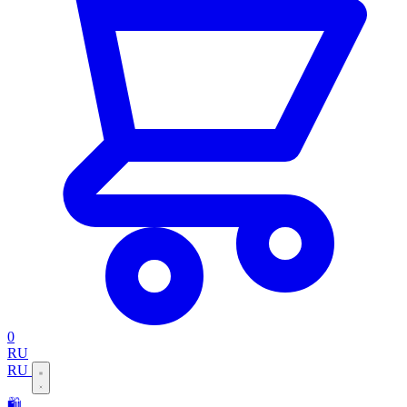
0
RU
RU
🛍️