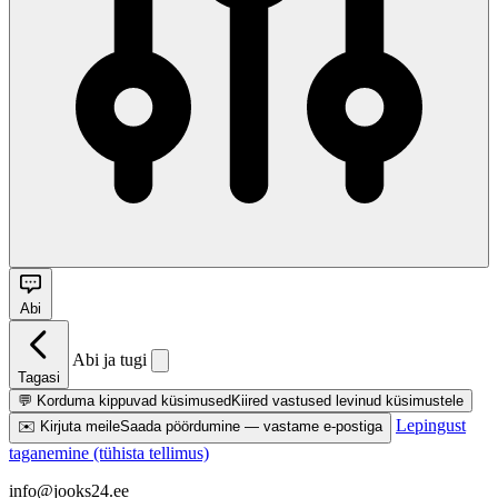
Abi
Abi ja tugi
Tagasi
💬
Korduma kippuvad küsimused
Kiired vastused levinud küsimustele
Lepingust
✉️
Kirjuta meile
Saada pöördumine — vastame e-postiga
taganemine (tühista tellimus)
info@jooks24.ee