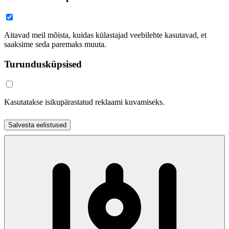
Aitavad meil mõista, kuidas külastajad veebilehte kasutavad, et
saaksime seda paremaks muuta.
Turundusküpsised
Kasutatakse isikupärastatud reklaami kuvamiseks.
Salvesta eelistused
Nõustu kõigiga