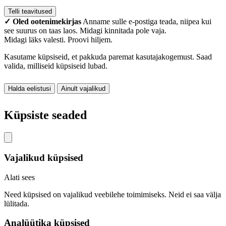
Telli teavitused
✓ Oled ootenimekirjas
Anname sulle e-postiga teada, niipea kui
see suurus on taas laos. Midagi kinnitada pole vaja.
Midagi läks valesti. Proovi hiljem.
Kasutame küpsiseid, et pakkuda paremat kasutajakogemust. Saad
valida, milliseid küpsiseid lubad.
Halda eelistusi
Ainult vajalikud
Nõustu kõigiga
Küpsiste seaded
Vajalikud küpsised
Alati sees
Need küpsised on vajalikud veebilehe toimimiseks. Neid ei saa välja
lülitada.
Analüütika küpsised