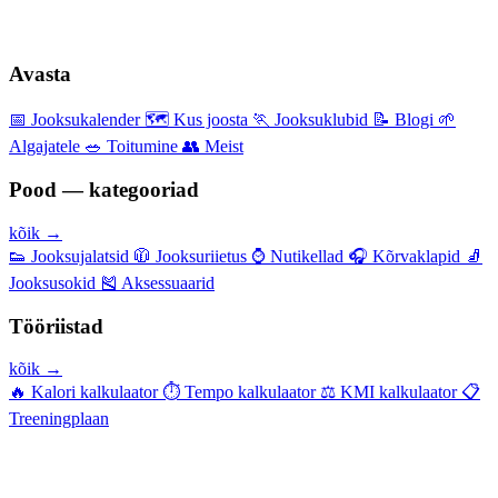
Avasta
📅
Jooksukalender
🗺️
Kus joosta
🏃
Jooksuklubid
📝
Blogi
🌱
Algajatele
🥗
Toitumine
👥
Meist
Pood — kategooriad
kõik →
👟
Jooksujalatsid
🧥
Jooksuriietus
⌚
Nutikellad
🎧
Kõrvaklapid
🧦
Jooksusokid
🎽
Aksessuaarid
Tööriistad
kõik →
🔥
Kalori kalkulaator
⏱️
Tempo kalkulaator
⚖️
KMI kalkulaator
📋
Treeningplaan