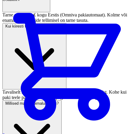
Tarne maksab 3 € kogu Eestis (Omniva pakiautomaat). Kolme või
enama paari sokkide tellimisel on tarne tasuta.
Kui kiiresti tellimus kohale jõuab?
Tavaliselt 2–5 tööpäeva jooksul pärast makse laekumist. Kohe kui
paki teele paneme, saadame jälgimiskoodi e-postiga.
Millised maksevõimalused on?