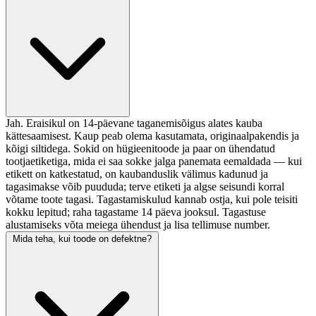
Jah. Eraisikul on 14-päevane taganemisõigus alates kauba
kättesaamisest. Kaup peab olema kasutamata, originaalpakendis ja
kõigi siltidega. Sokid on hügieenitoode ja paar on ühendatud
tootjaetiketiga, mida ei saa sokke jalga panemata eemaldada — kui
etikett on katkestatud, on kaubanduslik välimus kadunud ja
tagasimakse võib puududa; terve etiketi ja algse seisundi korral
võtame toote tagasi. Tagastamiskulud kannab ostja, kui pole teisiti
kokku lepitud; raha tagastame 14 päeva jooksul. Tagastuse
alustamiseks võta meiega ühendust ja lisa tellimuse number.
Mida teha, kui toode on defektne?