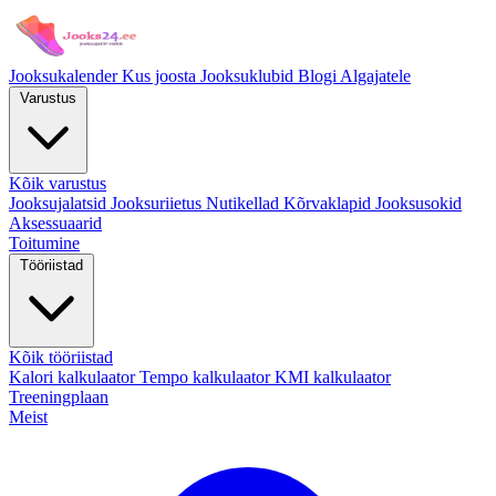
Jooksukalender
Kus joosta
Jooksuklubid
Blogi
Algajatele
Varustus
Kõik varustus
Jooksujalatsid
Jooksuriietus
Nutikellad
Kõrvaklapid
Jooksusokid
Aksessuaarid
Toitumine
Tööriistad
Kõik tööriistad
Kalori kalkulaator
Tempo kalkulaator
KMI kalkulaator
Treeningplaan
Meist