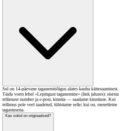
Sul on 14-päevane taganemisõigus alates kauba kättesaamisest.
Täida vorm lehel «Lepingust taganemine» (link jaluses): sisesta
tellimuse number ja e-post, kinnita — saadame kinnituse. Kui
tellimus pole veel saadetud, tühistame selle; kui on, menetleme
tagastusena.
Kas sokid on originaalsed?