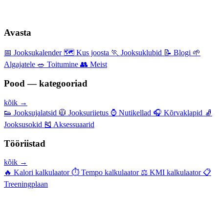
Avasta
📅
Jooksukalender
🗺️
Kus joosta
🏃
Jooksuklubid
📝
Blogi
🌱
Algajatele
🥗
Toitumine
👥
Meist
Pood — kategooriad
kõik →
👟
Jooksujalatsid
🧥
Jooksuriietus
⌚
Nutikellad
🎧
Kõrvaklapid
🧦
Jooksusokid
🎽
Aksessuaarid
Tööriistad
kõik →
🔥
Kalori kalkulaator
⏱️
Tempo kalkulaator
⚖️
KMI kalkulaator
📋
Treeningplaan