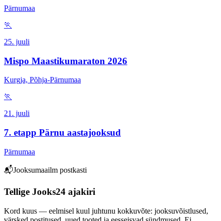
Pärnumaa
🏃
25. juuli
Mispo Maastikumaraton 2026
Kurgja, Põhja-Pärnumaa
🏃
21. juuli
7. etapp Pärnu aastajooksud
Pärnumaa
📬
Jooksumaailm postkasti
Tellige Jooks24 ajakiri
Kord kuus — eelmisel kuul juhtunu kokkuvõte: jooksuvõistlused,
värsked postitused, uued tooted ja eesseisvad sündmused. Ei