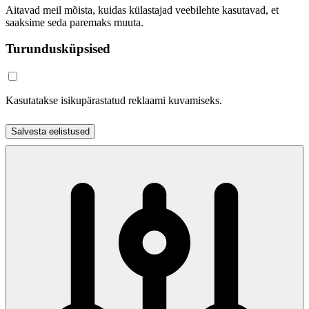
Aitavad meil mõista, kuidas külastajad veebilehte kasutavad, et
saaksime seda paremaks muuta.
Turundusküpsised
Kasutatakse isikupärastatud reklaami kuvamiseks.
Salvesta eelistused
Nõustu kõigiga