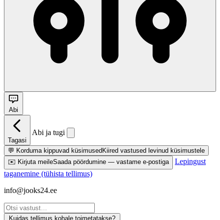
Abi
Abi ja tugi
Tagasi
💬
Korduma kippuvad küsimused
Kiired vastused levinud küsimustele
Lepingust
✉️
Kirjuta meile
Saada pöördumine — vastame e-postiga
taganemine (tühista tellimus)
info@jooks24.ee
Kuidas tellimus kohale toimetatakse?