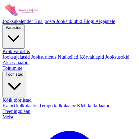
Jooksukalender
Kus joosta
Jooksuklubid
Blogi
Algajatele
Varustus
Kõik varustus
Jooksujalatsid
Jooksuriietus
Nutikellad
Kõrvaklapid
Jooksusokid
Aksessuaarid
Toitumine
Tööriistad
Kõik tööriistad
Kalori kalkulaator
Tempo kalkulaator
KMI kalkulaator
Treeningplaan
Meist