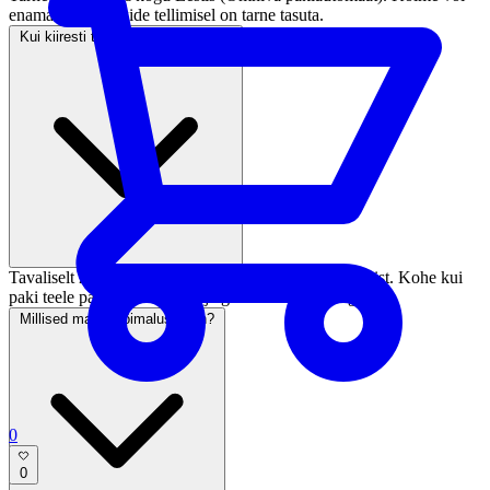
enama paari sokkide tellimisel on tarne tasuta.
Kui kiiresti tellimus kohale jõuab?
Tavaliselt 2–5 tööpäeva jooksul pärast makse laekumist. Kohe kui
paki teele paneme, saadame jälgimiskoodi e-postiga.
Millised maksevõimalused on?
0
0