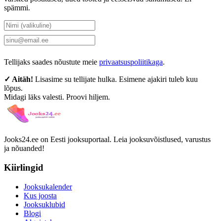
spämmi.
Tellin uudiskirja
Tellijaks saades nõustute meie
privaatsuspoliitikaga
.
✓ Aitäh!
Lisasime su tellijate hulka. Esimene ajakiri tuleb kuu
lõpus.
Midagi läks valesti. Proovi hiljem.
Jooks24.ee on Eesti jooksuportaal. Leia jooksuvõistlused, varustus
ja nõuanded!
Kiirlingid
Jooksukalender
Kus joosta
Jooksuklubid
Blogi