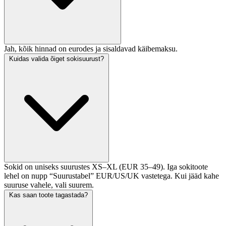
Jah, kõik hinnad on eurodes ja sisaldavad käibemaksu.
Kuidas valida õiget sokisuurust?
Sokid on uniseks suurustes XS–XL (EUR 35–49). Iga sokitoote
lehel on nupp “Suurustabel” EUR/US/UK vastetega. Kui jääd kahe
suuruse vahele, vali suurem.
Kas saan toote tagastada?