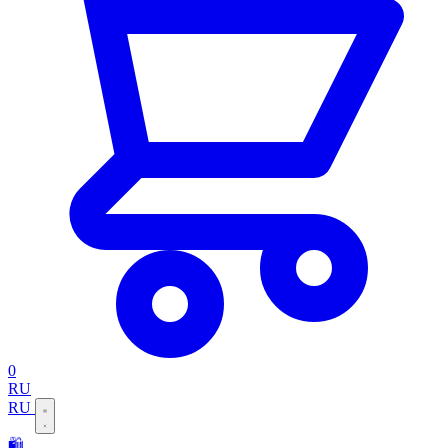
0
RU
RU
🛍️