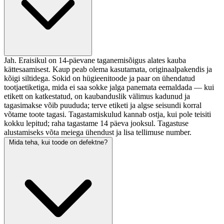
Jah. Eraisikul on 14-päevane taganemisõigus alates kauba
kättesaamisest. Kaup peab olema kasutamata, originaalpakendis ja
kõigi siltidega. Sokid on hügieenitoode ja paar on ühendatud
tootjaetiketiga, mida ei saa sokke jalga panemata eemaldada — kui
etikett on katkestatud, on kaubanduslik välimus kadunud ja
tagasimakse võib puududa; terve etiketi ja algse seisundi korral
võtame toote tagasi. Tagastamiskulud kannab ostja, kui pole teisiti
kokku lepitud; raha tagastame 14 päeva jooksul. Tagastuse
alustamiseks võta meiega ühendust ja lisa tellimuse number.
Mida teha, kui toode on defektne?