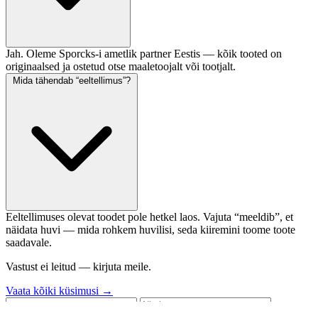
Jah. Oleme Sporcks-i ametlik partner Eestis — kõik tooted on
originaalsed ja ostetud otse maaletoojalt või tootjalt.
Mida tähendab “eeltellimus”?
Eeltellimuses olevat toodet pole hetkel laos. Vajuta “meeldib”, et
näidata huvi — mida rohkem huvilisi, seda kiiremini toome toote
saadavale.
Vastust ei leitud — kirjuta meile.
Vaata kõiki küsimusi →
Vaata toodet