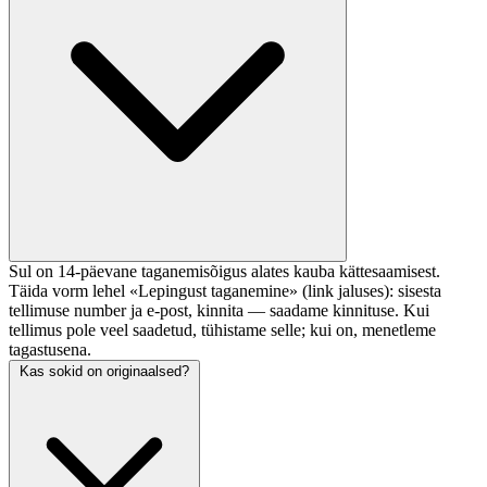
Sul on 14-päevane taganemisõigus alates kauba kättesaamisest.
Täida vorm lehel «Lepingust taganemine» (link jaluses): sisesta
tellimuse number ja e-post, kinnita — saadame kinnituse. Kui
tellimus pole veel saadetud, tühistame selle; kui on, menetleme
tagastusena.
Kas sokid on originaalsed?