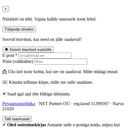
×
Nimekiri on tühi. Vajuta hallile suurusele toote lehel.
Tühjenda nimekiri
Soovid teavitust, kui need on jälle saadaval?
🔔 Soovin teavitust e-postile
E-post *
Nimi (valikuline)
📩 Üks kiri toote kohta, kui see on saadaval. Mitte midagi muud.
✉️ Kinnita tellimus kirjas, mille me sulle saadame.
✕ Saad igal ajal ühe klikiga tühistada.
Privaatsuspoliitika
· NET Partner OÜ · reg.kood 11299597 · Narva
21020
Telli teavitused
✓ Oled ootenimekirjas
Anname sulle e-postiga teada, niipea kui