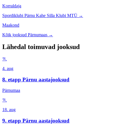
Korraldaja
Spordiklubi Pärnu Kahe Silla Klubi MTÜ →
Maakond
Kõik jooksud Pärnumaas →
Lähedal toimuvad jooksud
🏃
4. aug
8. etapp Pärnu aastajooksud
Pärnumaa
🏃
18. aug
9. etapp Pärnu aastajooksud