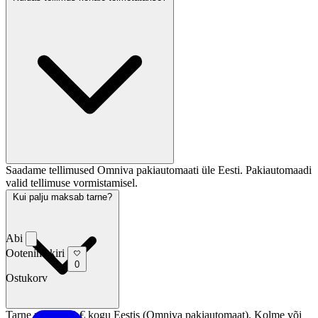
Saadame tellimused Omniva pakiautomaati üle Eesti. Pakiautomaadi
valid tellimuse vormistamisel.
Kui palju maksab tarne?
Abi
Ootenimekiri
0
Ostukorv
Tarne maksab 3 € kogu Eestis (Omniva pakiautomaat). Kolme või