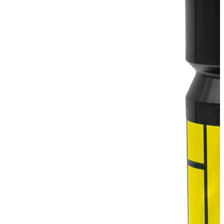
Vaata toodet