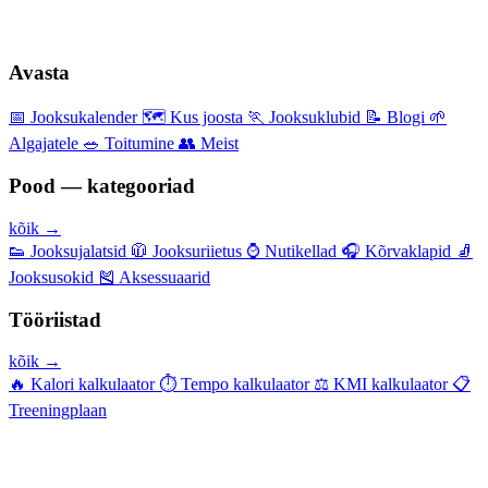
Avasta
📅
Jooksukalender
🗺️
Kus joosta
🏃
Jooksuklubid
📝
Blogi
🌱
Algajatele
🥗
Toitumine
👥
Meist
Pood — kategooriad
kõik →
👟
Jooksujalatsid
🧥
Jooksuriietus
⌚
Nutikellad
🎧
Kõrvaklapid
🧦
Jooksusokid
🎽
Aksessuaarid
Tööriistad
kõik →
🔥
Kalori kalkulaator
⏱️
Tempo kalkulaator
⚖️
KMI kalkulaator
📋
Treeningplaan