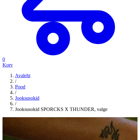
0
Korv
Avaleht
/
Pood
/
Jooksusokid
/
Jooksusokid SPORCKS X THUNDER, valge