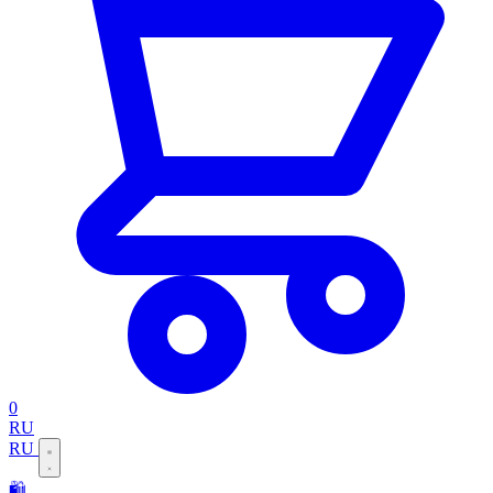
0
RU
RU
🛍️