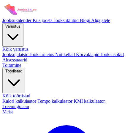
Jooksukalender
Kus joosta
Jooksuklubid
Blogi
Algajatele
Varustus
Kõik varustus
Jooksujalatsid
Jooksuriietus
Nutikellad
Kõrvaklapid
Jooksusokid
Aksessuaarid
Toitumine
Tööriistad
Kõik tööriistad
Kalori kalkulaator
Tempo kalkulaator
KMI kalkulaator
Treeningplaan
Meist