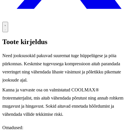
Toote kirjeldus
Need jooksusokid pakuvad suuremat tuge hüppeliigese ja pöia
piirkonnas. Keskmise tugevusega kompressioon aitab parandada
vereringet ning vähendada lihaste väsimust ja põletikku pikemate
jooksude ajal.
Kanna ja varvaste osa on valmistatud COOLMAX®
froteematerjalist, mis aitab vähendada põrutust ning annab rohkem
mugavust ja hingavust. Sokid aitavad ennetada hõõrdumist ja
vähendada villide tekkimise riski.
Omadused: