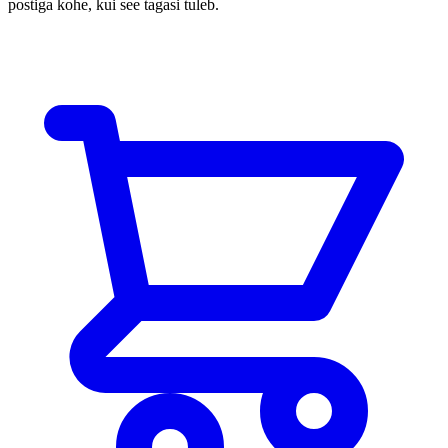
postiga kohe, kui see tagasi tuleb.
Lisa korvi
Suuruste tabel
Jooksusokid · uniseks suurused
Suurus
XS
S
M
L
XL
EUR
35–37
38–40
41–43
44–46
47–49
US
4–5
5.5–7
8–9.5
10–11.5
12–13.5
UK
3–4.5
5–6.5
7–8.5
9–11
11.5–14
💡
Kui jääd kahe suuruse vahele, soovitame alati valida suurema.