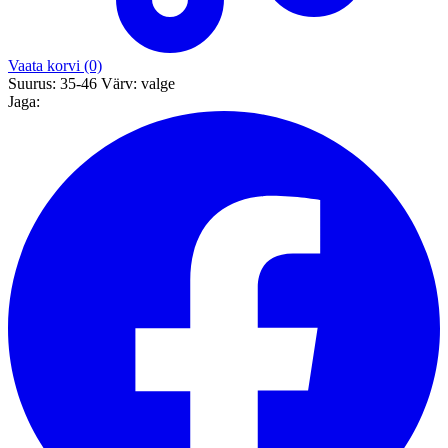
Vaata korvi (0)
Suurus:
35-46
Värv:
valge
Jaga: