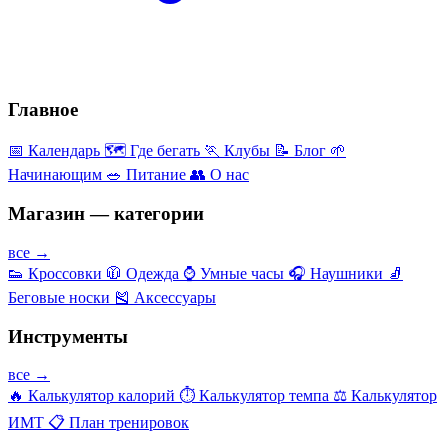
Главное
📅
Календарь
🗺️
Где бегать
🏃
Клубы
📝
Блог
🌱
Начинающим
🥗
Питание
👥
О нас
Магазин — категории
все →
👟
Кроссовки
🧥
Одежда
⌚
Умные часы
🎧
Наушники
🧦
Беговые носки
🎽
Аксессуары
Инструменты
все →
🔥
Калькулятор калорий
⏱️
Калькулятор темпа
⚖️
Калькулятор
ИМТ
📋
План тренировок