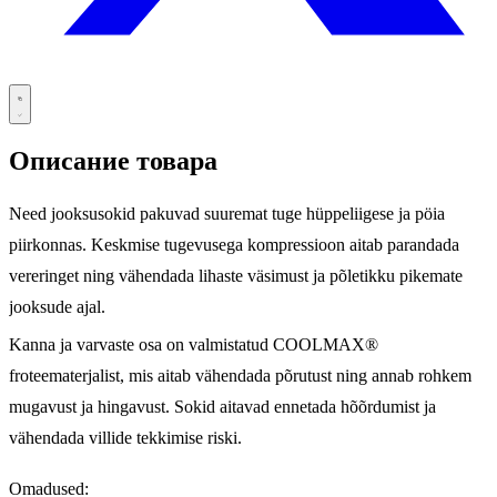
Описание товара
Need jooksusokid pakuvad suuremat tuge hüppeliigese ja pöia
piirkonnas. Keskmise tugevusega kompressioon aitab parandada
vereringet ning vähendada lihaste väsimust ja põletikku pikemate
jooksude ajal.
Kanna ja varvaste osa on valmistatud COOLMAX®
froteematerjalist, mis aitab vähendada põrutust ning annab rohkem
mugavust ja hingavust. Sokid aitavad ennetada hõõrdumist ja
vähendada villide tekkimise riski.
Omadused: