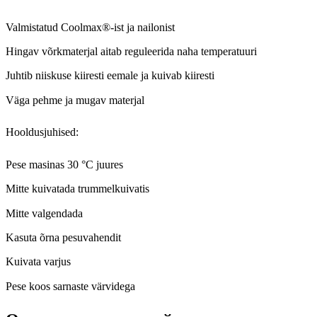
Valmistatud Coolmax®-ist ja nailonist
Hingav võrkmaterjal aitab reguleerida naha temperatuuri
Juhtib niiskuse kiiresti eemale ja kuivab kiiresti
Väga pehme ja mugav materjal
Hooldusjuhised:
Pese masinas 30 °C juures
Mitte kuivatada trummelkuivatis
Mitte valgendada
Kasuta õrna pesuvahendit
Kuivata varjus
Pese koos sarnaste värvidega