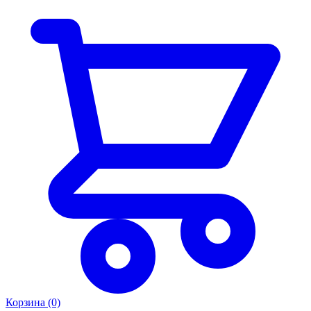
Таблица размеров
Носки для бега · унисекс-размеры
Размер
XS
S
M
L
XL
EUR
35–37
38–40
41–43
44–46
47–49
US
4–5
5.5–7
8–9.5
10–11.5
12–13.5
UK
3–4.5
5–6.5
7–8.5
9–11
11.5–14
💡
Если вы между размерами — мы всегда рекомендуем
выбрать больший.
Корзина (0)