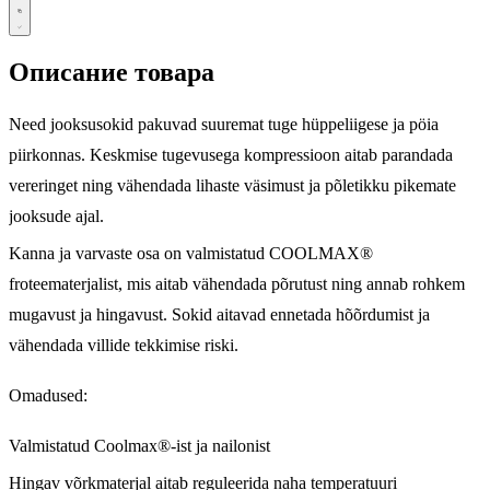
Описание товара
Need jooksusokid pakuvad suuremat tuge hüppeliigese ja pöia
piirkonnas. Keskmise tugevusega kompressioon aitab parandada
vereringet ning vähendada lihaste väsimust ja põletikku pikemate
jooksude ajal.
Kanna ja varvaste osa on valmistatud COOLMAX®
froteematerjalist, mis aitab vähendada põrutust ning annab rohkem
mugavust ja hingavust. Sokid aitavad ennetada hõõrdumist ja
vähendada villide tekkimise riski.
Omadused:
Valmistatud Coolmax®-ist ja nailonist
Hingav võrkmaterjal aitab reguleerida naha temperatuuri