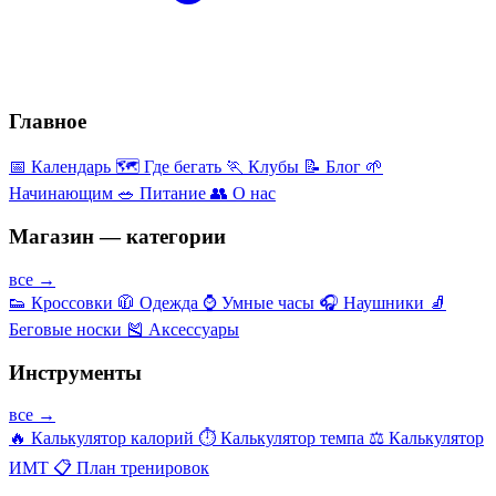
Главное
📅
Календарь
🗺️
Где бегать
🏃
Клубы
📝
Блог
🌱
Начинающим
🥗
Питание
👥
О нас
Магазин — категории
все →
👟
Кроссовки
🧥
Одежда
⌚
Умные часы
🎧
Наушники
🧦
Беговые носки
🎽
Аксессуары
Инструменты
все →
🔥
Калькулятор калорий
⏱️
Калькулятор темпа
⚖️
Калькулятор
ИМТ
📋
План тренировок