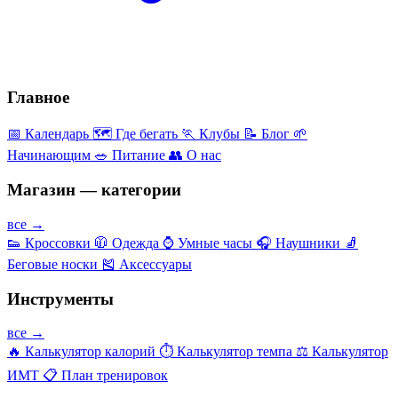
Главное
📅
Календарь
🗺️
Где бегать
🏃
Клубы
📝
Блог
🌱
Начинающим
🥗
Питание
👥
О нас
Магазин — категории
все →
👟
Кроссовки
🧥
Одежда
⌚
Умные часы
🎧
Наушники
🧦
Беговые носки
🎽
Аксессуары
Инструменты
все →
🔥
Калькулятор калорий
⏱️
Калькулятор темпа
⚖️
Калькулятор
ИМТ
📋
План тренировок