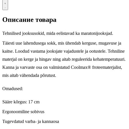
Описание товара
Tehnilised jooksusokid, mida eelistavad ka maratonijooksjad.
Täiesti uue lahendusega sokk, mis ühendab kerguse, mugavuse ja
kaitse. Loodud vastama jooksjate vajadustele ja ootustele. Tehniline
materjal on kerge ja hingav ning aitab reguleerida kehatemperatuuri.
Kanna ja varvaste osa on valmistatud Coolmax® froteematerjalist,
mis aitab vähendada põrutust.
Omadused:
Sääre kõrgus: 17 cm
Ergonoomiline sobivus
Tugevdatud varba- ja kannaosa