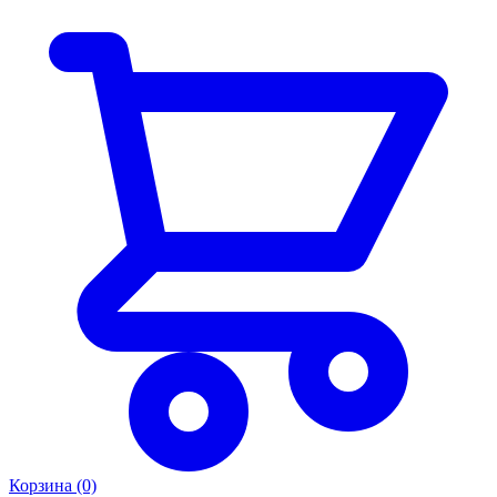
Таблица размеров
Носки для бега · унисекс-размеры
Размер
XS
S
M
L
XL
EUR
35–37
38–40
41–43
44–46
47–49
US
4–5
5.5–7
8–9.5
10–11.5
12–13.5
UK
3–4.5
5–6.5
7–8.5
9–11
11.5–14
💡
Если вы между размерами — мы всегда рекомендуем
выбрать больший.
Корзина (0)