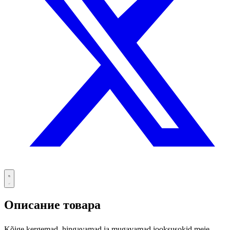
Описание товара
Kõige kergemad, hingavamad ja mugavamad jooksusokid meie