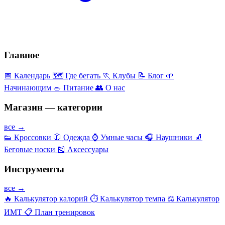
Главное
📅
Календарь
🗺️
Где бегать
🏃
Клубы
📝
Блог
🌱
Начинающим
🥗
Питание
👥
О нас
Магазин — категории
все →
👟
Кроссовки
🧥
Одежда
⌚
Умные часы
🎧
Наушники
🧦
Беговые носки
🎽
Аксессуары
Инструменты
все →
🔥
Калькулятор калорий
⏱️
Калькулятор темпа
⚖️
Калькулятор
ИМТ
📋
План тренировок