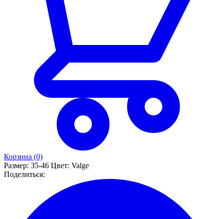
EUR
35–37
38–40
41–43
44–46
47–49
US
4–5
5.5–7
8–9.5
10–11.5
12–13.5
UK
3–4.5
5–6.5
7–8.5
9–11
11.5–14
💡
Если вы между размерами — мы всегда рекомендуем
выбрать больший.
Корзина (0)
Размер:
35-46
Цвет:
Valge
Поделиться: