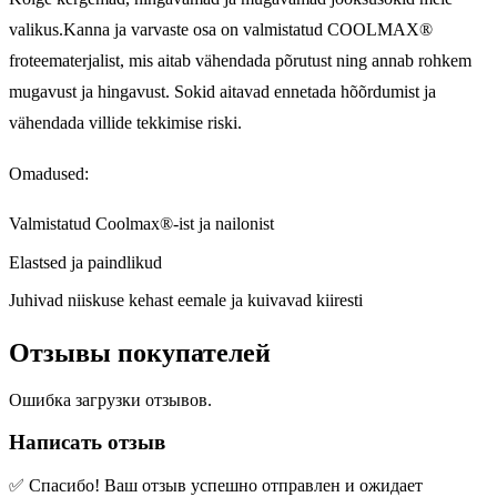
valikus.Kanna ja varvaste osa on valmistatud COOLMAX®
froteematerjalist, mis aitab vähendada põrutust ning annab rohkem
mugavust ja hingavust. Sokid aitavad ennetada hõõrdumist ja
vähendada villide tekkimise riski.
Omadused:
Valmistatud Coolmax®-ist ja nailonist
Elastsed ja paindlikud
Juhivad niiskuse kehast eemale ja kuivavad kiiresti
Отзывы покупателей
Ошибка загрузки отзывов.
Написать отзыв
✅ Спасибо! Ваш отзыв успешно отправлен и ожидает