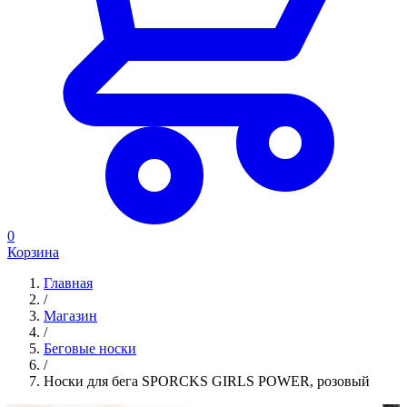
0
Корзина
Главная
/
Магазин
/
Беговые носки
/
Носки для бега SPORCKS GIRLS POWER, розовый