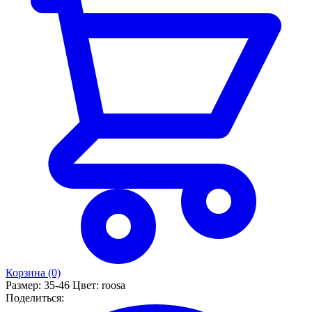
Носки для бега · унисекс-размеры
Размер
XS
S
M
L
XL
EUR
35–37
38–40
41–43
44–46
47–49
US
4–5
5.5–7
8–9.5
10–11.5
12–13.5
UK
3–4.5
5–6.5
7–8.5
9–11
11.5–14
💡
Если вы между размерами — мы всегда рекомендуем
выбрать больший.
Корзина (0)
Размер:
35-46
Цвет:
roosa
Поделиться: