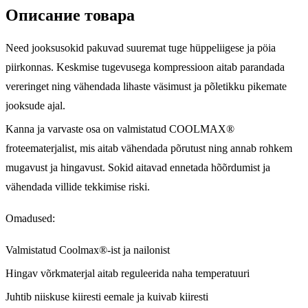
Описание товара
Need jooksusokid pakuvad suuremat tuge hüppeliigese ja pöia
piirkonnas. Keskmise tugevusega kompressioon aitab parandada
vereringet ning vähendada lihaste väsimust ja põletikku pikemate
jooksude ajal.
Kanna ja varvaste osa on valmistatud COOLMAX®
froteematerjalist, mis aitab vähendada põrutust ning annab rohkem
mugavust ja hingavust. Sokid aitavad ennetada hõõrdumist ja
vähendada villide tekkimise riski.
Omadused:
Valmistatud Coolmax®-ist ja nailonist
Hingav võrkmaterjal aitab reguleerida naha temperatuuri
Juhtib niiskuse kiiresti eemale ja kuivab kiiresti