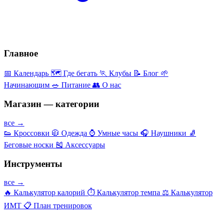
Главное
📅
Календарь
🗺️
Где бегать
🏃
Клубы
📝
Блог
🌱
Начинающим
🥗
Питание
👥
О нас
Магазин — категории
все →
👟
Кроссовки
🧥
Одежда
⌚
Умные часы
🎧
Наушники
🧦
Беговые носки
🎽
Аксессуары
Инструменты
все →
🔥
Калькулятор калорий
⏱️
Калькулятор темпа
⚖️
Калькулятор
ИМТ
📋
План тренировок