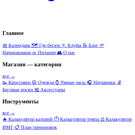
Главное
📅
Календарь
🗺️
Где бегать
🏃
Клубы
📝
Блог
🌱
Начинающим
🥗
Питание
👥
О нас
Магазин — категории
все →
👟
Кроссовки
🧥
Одежда
⌚
Умные часы
🎧
Наушники
🧦
Беговые носки
🎽
Аксессуары
Инструменты
все →
🔥
Калькулятор калорий
⏱️
Калькулятор темпа
⚖️
Калькулятор
ИМТ
📋
План тренировок