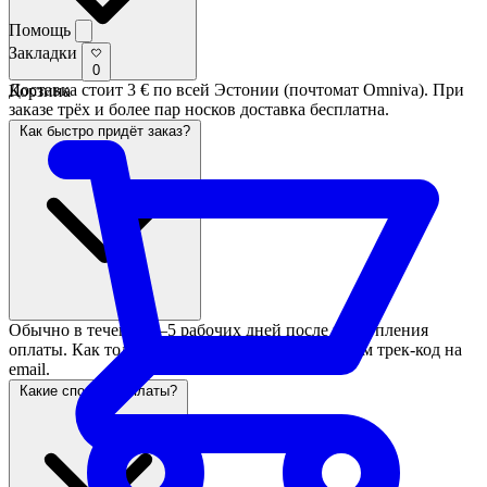
Помощь
Закладки
0
Доставка стоит 3 € по всей Эстонии (почтомат Omniva). При
Корзина
заказе трёх и более пар носков доставка бесплатна.
Как быстро придёт заказ?
Обычно в течение 2–5 рабочих дней после поступления
оплаты. Как только отправим посылку, пришлём трек-код на
email.
Какие способы оплаты?