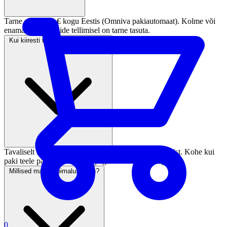
Tarne maksab 3 € kogu Eestis (Omniva pakiautomaat). Kolme või
enama paari sokkide tellimisel on tarne tasuta.
Kui kiiresti tellimus kohale jõuab?
Tavaliselt 2–5 tööpäeva jooksul pärast makse laekumist. Kohe kui
paki teele paneme, saadame jälgimiskoodi e-postiga.
Millised maksevõimalused on?
0