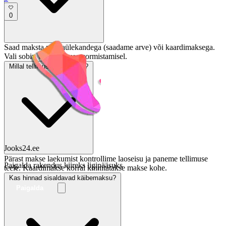
0
Saad maksta pangaülekandega (saadame arve) või kaardimaksega.
Vali sobiv viis tellimuse vormistamisel.
Millal tellimus saadetakse?
Jooks24.ee
Pärast makse laekumist kontrollime laoseisu ja paneme tellimuse
Paigalda rakendus kiireks ligipääsuks
teele. Kaardimakse korral kinnitatakse makse kohe.
Kas hinnad sisaldavad käibemaksu?
Paigalda