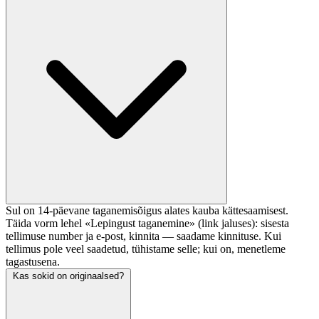
Sul on 14-päevane taganemisõigus alates kauba kättesaamisest.
Täida vorm lehel «Lepingust taganemine» (link jaluses): sisesta
tellimuse number ja e-post, kinnita — saadame kinnituse. Kui
tellimus pole veel saadetud, tühistame selle; kui on, menetleme
tagastusena.
Kas sokid on originaalsed?