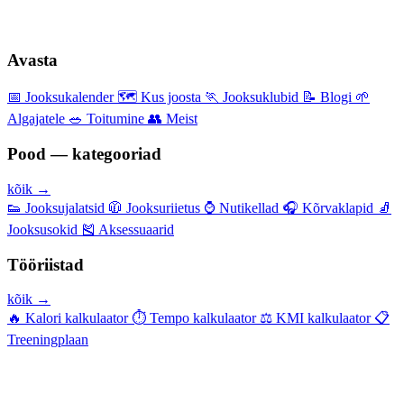
Avasta
📅
Jooksukalender
🗺️
Kus joosta
🏃
Jooksuklubid
📝
Blogi
🌱
Algajatele
🥗
Toitumine
👥
Meist
Pood — kategooriad
kõik →
👟
Jooksujalatsid
🧥
Jooksuriietus
⌚
Nutikellad
🎧
Kõrvaklapid
🧦
Jooksusokid
🎽
Aksessuaarid
Tööriistad
kõik →
🔥
Kalori kalkulaator
⏱️
Tempo kalkulaator
⚖️
KMI kalkulaator
📋
Treeningplaan