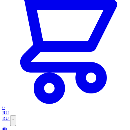
0
RU
RU
🛍️