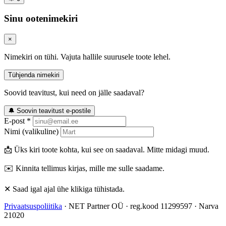
Sinu ootenimekiri
×
Nimekiri on tühi. Vajuta hallile suurusele toote lehel.
Tühjenda nimekiri
Soovid teavitust, kui need on jälle saadaval?
🔔 Soovin teavitust e-postile
E-post *
Nimi (valikuline)
📩 Üks kiri toote kohta, kui see on saadaval. Mitte midagi muud.
✉️ Kinnita tellimus kirjas, mille me sulle saadame.
✕ Saad igal ajal ühe klikiga tühistada.
Privaatsuspoliitika
· NET Partner OÜ · reg.kood 11299597 · Narva
21020