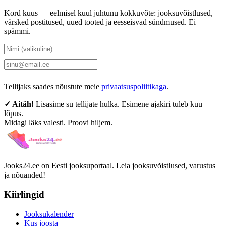
Kord kuus — eelmisel kuul juhtunu kokkuvõte: jooksuvõistlused,
värsked postitused, uued tooted ja eesseisvad sündmused. Ei
spämmi.
Tellin uudiskirja
Tellijaks saades nõustute meie
privaatsuspoliitikaga
.
✓ Aitäh!
Lisasime su tellijate hulka. Esimene ajakiri tuleb kuu
lõpus.
Midagi läks valesti. Proovi hiljem.
Jooks24.ee on Eesti jooksuportaal. Leia jooksuvõistlused, varustus
ja nõuanded!
Kiirlingid
Jooksukalender
Kus joosta