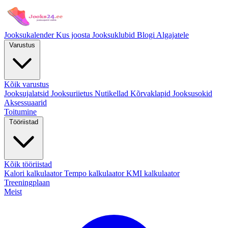
Jooksukalender
Kus joosta
Jooksuklubid
Blogi
Algajatele
Varustus
Kõik varustus
Jooksujalatsid
Jooksuriietus
Nutikellad
Kõrvaklapid
Jooksusokid
Aksessuaarid
Toitumine
Tööriistad
Kõik tööriistad
Kalori kalkulaator
Tempo kalkulaator
KMI kalkulaator
Treeningplaan
Meist