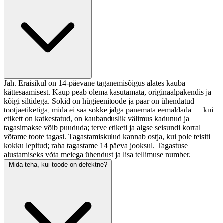
Jah. Eraisikul on 14-päevane taganemisõigus alates kauba
kättesaamisest. Kaup peab olema kasutamata, originaalpakendis ja
kõigi siltidega. Sokid on hügieenitoode ja paar on ühendatud
tootjaetiketiga, mida ei saa sokke jalga panemata eemaldada — kui
etikett on katkestatud, on kaubanduslik välimus kadunud ja
tagasimakse võib puududa; terve etiketi ja algse seisundi korral
võtame toote tagasi. Tagastamiskulud kannab ostja, kui pole teisiti
kokku lepitud; raha tagastame 14 päeva jooksul. Tagastuse
alustamiseks võta meiega ühendust ja lisa tellimuse number.
Mida teha, kui toode on defektne?