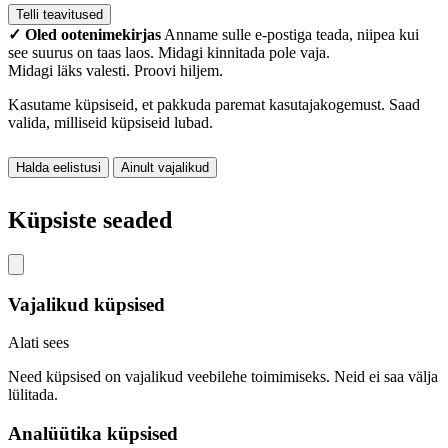
Telli teavitused
✓ Oled ootenimekirjas
Anname sulle e-postiga teada, niipea kui
see suurus on taas laos. Midagi kinnitada pole vaja.
Midagi läks valesti. Proovi hiljem.
Kasutame küpsiseid, et pakkuda paremat kasutajakogemust. Saad
valida, milliseid küpsiseid lubad.
Halda eelistusi
Ainult vajalikud
Nõustu kõigiga
Küpsiste seaded
Vajalikud küpsised
Alati sees
Need küpsised on vajalikud veebilehe toimimiseks. Neid ei saa välja
lülitada.
Analüütika küpsised