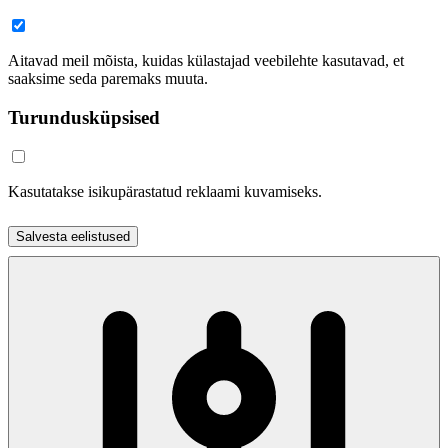
Aitavad meil mõista, kuidas külastajad veebilehte kasutavad, et
saaksime seda paremaks muuta.
Turundusküpsised
Kasutatakse isikupärastatud reklaami kuvamiseks.
Salvesta eelistused
Nõustu kõigiga