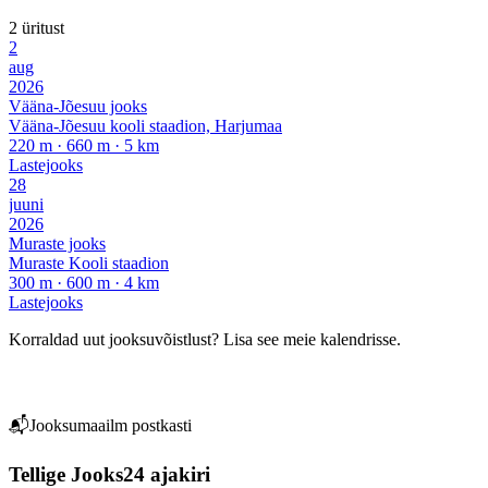
2 üritust
2
aug
2026
Vääna-Jõesuu jooks
Vääna-Jõesuu kooli staadion, Harjumaa
220 m · 660 m · 5 km
Lastejooks
28
juuni
2026
Muraste jooks
Muraste Kooli staadion
300 m · 600 m · 4 km
Lastejooks
Korraldad uut jooksuvõistlust? Lisa see meie kalendrisse.
Lisa võistlus →
📬
Jooksumaailm postkasti
Tellige Jooks24 ajakiri