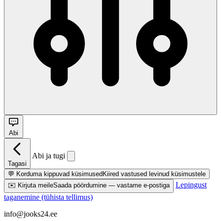
Abi
Abi ja tugi
Tagasi
💬
Korduma kippuvad küsimused
Kiired vastused levinud küsimustele
Lepingust
✉️
Kirjuta meile
Saada pöördumine — vastame e-postiga
taganemine (tühista tellimus)
info@jooks24.ee