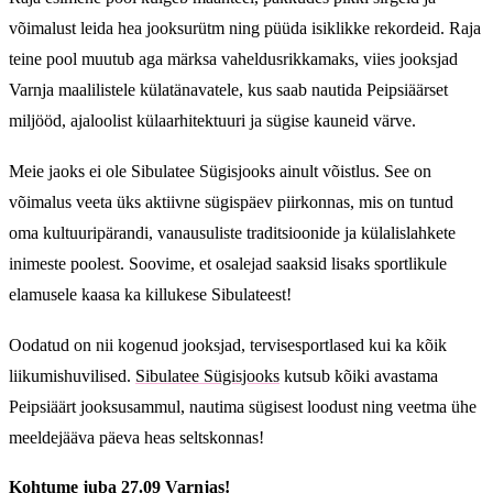
võimalust leida hea jooksurütm ning püüda isiklikke rekordeid. Raja
teine pool muutub aga märksa vaheldusrikkamaks, viies jooksjad
Varnja maalilistele külatänavatele, kus saab nautida Peipsiäärset
miljööd, ajaloolist külaarhitektuuri ja sügise kauneid värve.
Meie jaoks ei ole Sibulatee Sügisjooks ainult võistlus. See on
võimalus veeta üks aktiivne sügispäev piirkonnas, mis on tuntud
oma kultuuripärandi, vanausuliste traditsioonide ja külalislahkete
inimeste poolest. Soovime, et osalejad saaksid lisaks sportlikule
elamusele kaasa ka killukese Sibulateest!
Oodatud on nii kogenud jooksjad, tervisesportlased kui ka kõik
liikumishuvilised.
Sibulatee Sügisjooks
kutsub kõiki avastama
Peipsiäärt jooksusammul, nautima sügisest loodust ning veetma ühe
meeldejääva päeva heas seltskonnas!
Kohtume juba 27.09 Varnjas!