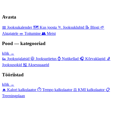
Avasta
📅
Jooksukalender
🗺️
Kus joosta
🏃
Jooksuklubid
📝
Blogi
🌱
Algajatele
🥗
Toitumine
👥
Meist
Pood — kategooriad
kõik →
👟
Jooksujalatsid
🧥
Jooksuriietus
⌚
Nutikellad
🎧
Kõrvaklapid
🧦
Jooksusokid
🎽
Aksessuaarid
Tööriistad
kõik →
🔥
Kalori kalkulaator
⏱️
Tempo kalkulaator
⚖️
KMI kalkulaator
📋
Treeningplaan