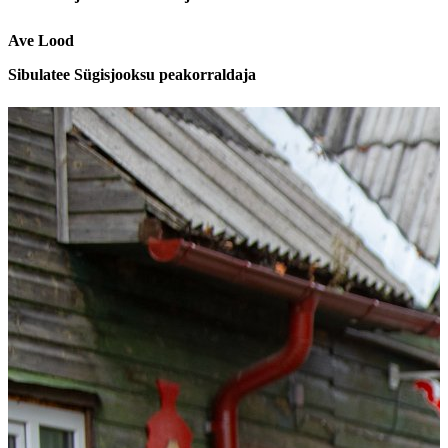
Ave Lood
Sibulatee Sügisjooksu peakorraldaja