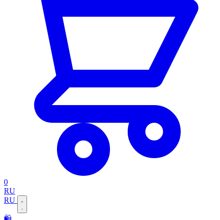
0
RU
RU
🛍️