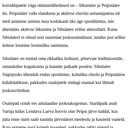
korraldajatele väga südamelähedased on – liikumine ja Peipsiääre
ilu. Peipsiääre valla elanikena ja aktiivse eluviisi armastajatena oli
meil ammune unistus tuua kodukanti üks äge spordiüritus, mis
ühendaks aktiivse liikumise ja Sibulatee erilise atmosfääri. Kuna
Sibulateel ei olnud seni suuremat jooksusündmust, tundus just sellise
ürituse loomine loomuliku sammuna.
Sibulatee on tuntud oma rikkaliku kultuuri, põnevate traditsioonide,
omanäolise kogukonna ja kaunite paikade poolest. Sibulatee
Sügisjooks ühendab endas sportimise, kohaliku eluolu ja Peipsiäärse
külalislahkuse, pakkudes osalejatele midagi enamat kui lihtsalt
jooksuvõistlust.
Osalejaid ootab ees ainulaadne jooksukogemus. Stardipaik asub
Varnja külas Lendava Laeva hoovis otse Peipsi järve kaldal, kus
juba enne starti saab nautida järveäärset meeleolu ja kauneid vaateid.
Raja esimene pool kulgeb maanteel, pakkudes pikki sirgeid ja