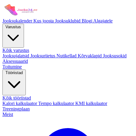
Jooksukalender
Kus joosta
Jooksuklubid
Blogi
Algajatele
Varustus
Kõik varustus
Jooksujalatsid
Jooksuriietus
Nutikellad
Kõrvaklapid
Jooksusokid
Aksessuaarid
Toitumine
Tööriistad
Kõik tööriistad
Kalori kalkulaator
Tempo kalkulaator
KMI kalkulaator
Treeningplaan
Meist