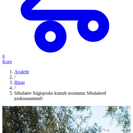
0
Korv
Avaleht
/
Blogi
/
Sibulatee Sügisjooks kutsub avastama Sibulateed
jooksusammul!